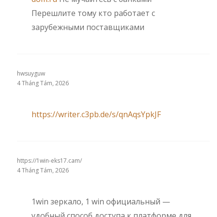
Перешлите тому кто работает с
зарубежными поставщиками
hwsuyguw
4 Tháng Tám, 2026
https://writer.c3pb.de/s/qnAqsYpkJF
https://1win-eks17.cam/
4 Tháng Tám, 2026
1win зеркало, 1 win официальный —
удобный способ доступа к платформе для