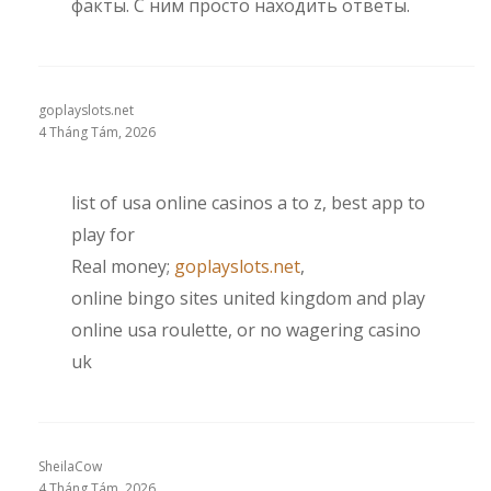
факты. С ним просто находить ответы.
goplayslots.net
4 Tháng Tám, 2026
list of usa online casinos a to z, best app to
play for
Real money;
goplayslots.net
,
online bingo sites united kingdom and play
online usa roulette, or no wagering casino
uk
SheilaCow
4 Tháng Tám, 2026