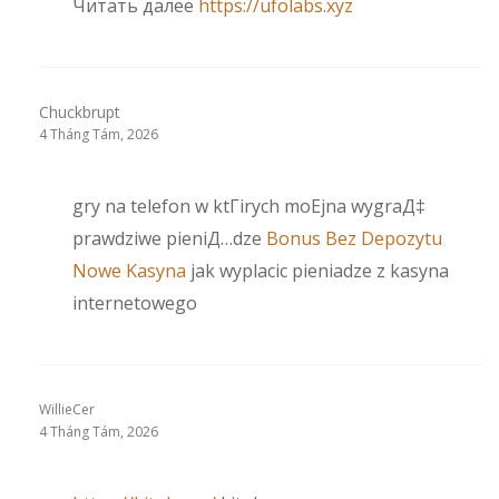
Читать далее
https://ufolabs.xyz
Chuckbrupt
4 Tháng Tám, 2026
gry na telefon w ktГіrych moЕјna wygraД‡
prawdziwe pieniД…dze
Bonus Bez Depozytu
Nowe Kasyna
jak wyplacic pieniadze z kasyna
internetowego
WillieCer
4 Tháng Tám, 2026