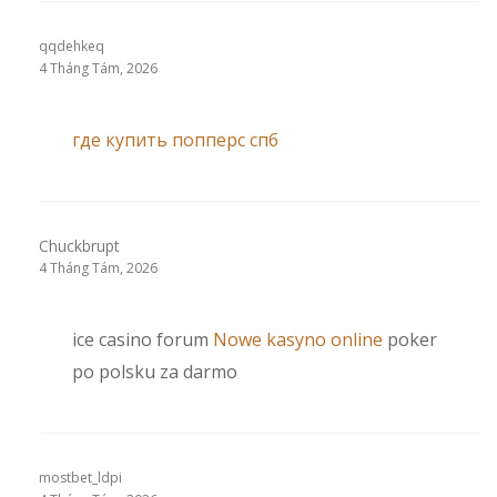
qqdehkeq
4 Tháng Tám, 2026
где купить попперс спб
Chuckbrupt
4 Tháng Tám, 2026
ice casino forum
Nowe kasyno online
poker
po polsku za darmo
mostbet_ldpi