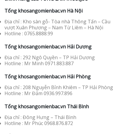
Tổng khosangomienbac.vn Hà Nội
Địa chỉ : Kho sàn gỗ- Tòa nhà Thông Tấn – Cầu
vượt Xuân Phương – Nam Từ Liêm – Hà Nội
Hotline : 0765.8888.99
Tổng
khosango
mienbac.vn Hải Dương
Địa chỉ : 292 Ngô Quyền – TP Hải Dương
Hotline : Mr Minh 0971.883.887
Tổng
khosango
mienbac.vn Hải Phòng
Địa chỉ : 208 Nguyễn Bỉnh Khiêm – TP Hải Phòng
Hotline : Mr Đảm 0936.997.896
Tổng
khosango
mienbac.vn Thái Bình
Địa chỉ : Đông Hưng – Thái Bình
Hotline : Mr Phúc 0968.876.872