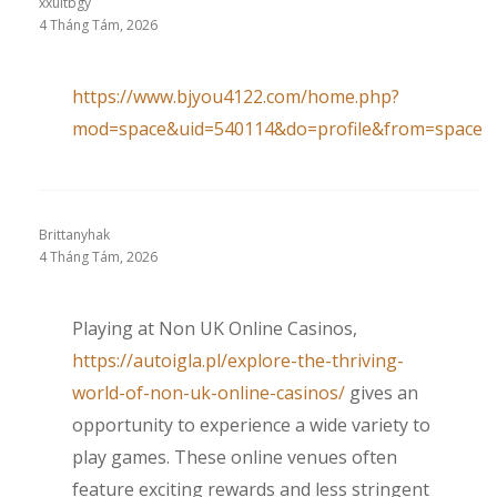
xxuitbgy
4 Tháng Tám, 2026
https://www.bjyou4122.com/home.php?
mod=space&uid=540114&do=profile&from=space
Brittanyhak
4 Tháng Tám, 2026
Playing at Non UK Online Casinos,
https://autoigla.pl/explore-the-thriving-
world-of-non-uk-online-casinos/
gives an
opportunity to experience a wide variety to
play games. These online venues often
feature exciting rewards and less stringent