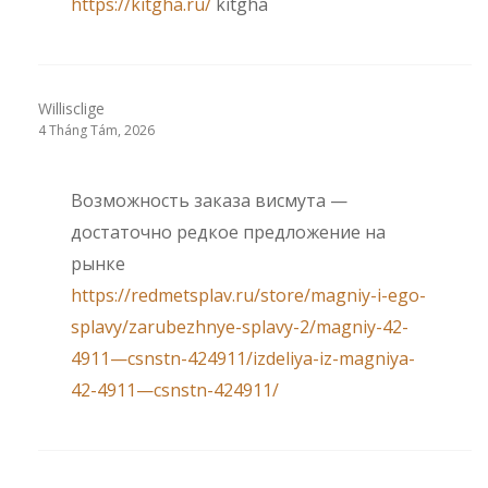
https://kitgha.ru/
kitgha
Willisclige
4 Tháng Tám, 2026
Возможность заказа висмута —
достаточно редкое предложение на
рынке
https://redmetsplav.ru/store/magniy-i-ego-
splavy/zarubezhnye-splavy-2/magniy-42-
4911—csnstn-424911/izdeliya-iz-magniya-
42-4911—csnstn-424911/