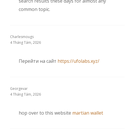
search results these days for almost any
common topic.
Charlesmougs
4 Tháng Tám, 2026
Перейти на сайт
https://ufolabs.xyz/
Georgevar
4 Tháng Tám, 2026
hop over to this website
martian wallet