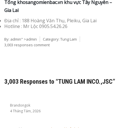
Tổng
khosango
mienbac.vn khu vực Tây Nguyên –
Gia Lai
Địa chỉ : 188 Hoàng Văn Thụ, Pleiku, Gia Lai
Hotline : Mr Lộc 0905.54.26.26
By:
admin
" >admin
Category:
Tung Lam
3,003 responses comment
3,003 Responses to “TUNG LAM INCO.,JSC”
Brandongok
4 Tháng Tám, 2026