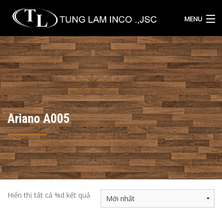
MENU
TRANG CHỦ
CÔNG TY
SẢN PHẨM
Ariano A005
DỰ ÁN
ĐẠI LÝ
LIÊN HỆ
Hiển thị tất cả %d kết quả