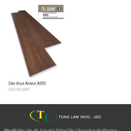
Sàn nhựa Ariano A005
330.000
₫/m²
Địa chỉ:
Kho sàn gỗ- Toà nhà Thông Tấn- Cầu vượt Xuân Phương -