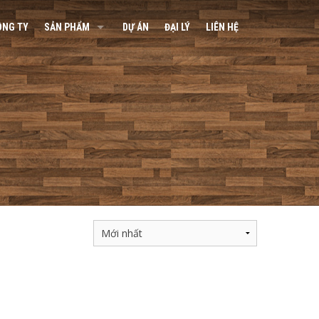
ÔNG TY
SẢN PHẨM
DỰ ÁN
ĐẠI LÝ
LIÊN HỆ