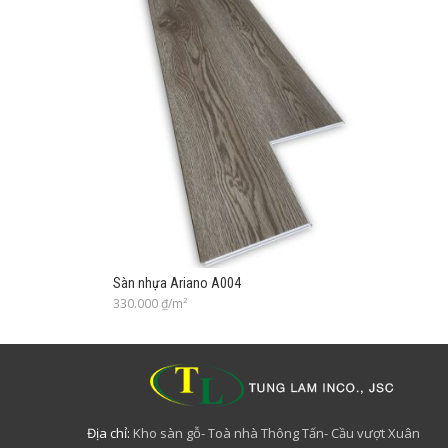
Sàn nhựa Ariano A004
330.000
₫/m²
Địa chỉ:
Kho sàn gỗ- Toà nhà Thông Tấn- Cầu vượt Xuân