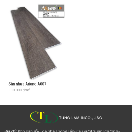
Sàn nhựa Ariano A007
330.000
₫/m²
Địa chỉ:
Kho sàn gỗ- Toà nhà Thông Tấn- Cầu vượt Xuân Phương -