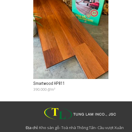
Smartwood HP811
390.000
₫/m²
Địa chỉ:
Kho sàn gỗ- Toà nhà Thông Tấn- Cầu vượt Xuân
0765