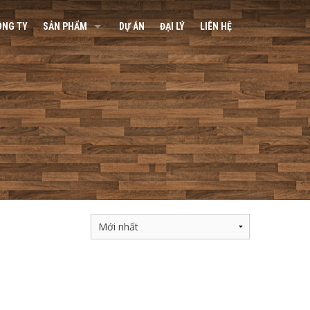
ÔNG TY
SẢN PHẨM
DỰ ÁN
ĐẠI LÝ
LIÊN HỆ