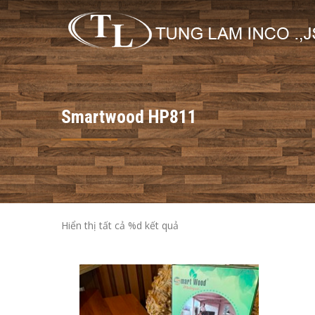
Smartwood HP811
Hiển thị tất cả %d kết quả